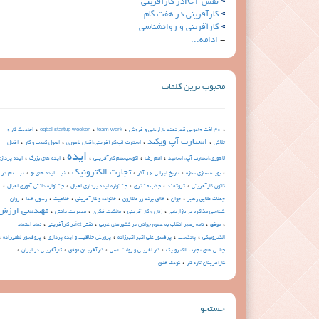
نقش ICTدر کارآفرینی
کارآفرینی در هفت گام
کارآفرینی و روانشناسی
-
ادامه...
محبوب ترین کلمات
،
،
،
،
30 لغت جادویی قدرتمند بازاریابی و فروش
team work
eqbal startup weeken
احادیث کار و
،
استارت آپ ویکند
،
،
،
تلاش
استارت آپ،کارآفرینی،اقبال لاهوری
اصول کسب و کار
اقبال
ایده
،
،
،
،
،
لاهوری،استارت آپ، اساتید
امام رضا
اکوسیستم کارآفرینی
ایده های بزرگ
ایده پرداز
،
،
،
تجارت الکترونیک
،
،
بهینه سازی سازه
تاریخ ایرانی 16 آذر
ثبت ایده های نو
ثبت نام در
،
،
،
،
،
کانون کارآفرینی
ثروتمند
جذب مشتری
جشنواره ایده پردازی اقبال
جشنواره دانش آموزی اقبال
،
،
،
،
،
،
جملات طلایی رهبر
جوان
خالق برند زر ماکارون
خانواده و کارآفرینی
خلاقیت
رسول خدا
روان
،
،
،
،
مهندسی ارزش
شناسی مذاکره در بازاریابی
زنان و کارآفرینی
مالکیت فکری
مدیریت دانش
،
،
،
،
موفق
نامه رهبر انقلاب به عموم جوانان در کشورهای غربی
نقش ictدر کارآفرینی
نماد اعتماد
،
،
،
،
،
الکترونیکی
پادکست
پرفسور علی اکبر اکبرزاده
پرورش خلاقیت و ایده پردازی
پروفسور لطفی‌زاده
،
،
،
،
چالش های تجارت الکترونیک
کار افرینی و روانشناسی
کارآفرینان موفق
کارآفرینی در ایران
،
کارافرینان تازه کار
کودک خلاق
جستجو