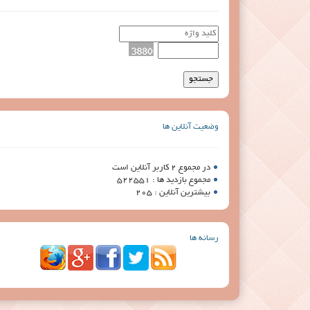
وضعیت آنلاین ها
در مجموع 2 کاربر آنلاین است
مجموع بازدید ها : 522551
بیشترین آنلاین : 205
رسانه ها