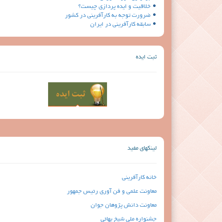
خلاقیت و ایده پردازی چیست؟
ضرورت توجه به كارآفريني در كشور
سابقه كارآفريني در ايران
ثبت ایده
لينكهاي مفيد
خانه كارآفريني
معاونت علمی و فن آوری رئیس جمهور
معاونت دانش پژوهان جوان
جشنواره ملی شیخ بهائی