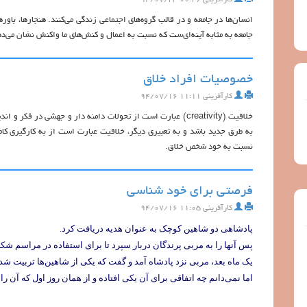
کارآفرینی
۰۰:۲۶ ۹۴/۰۷/۲۳
انسان‌ها در جامعه و در قالب گروه‌های اجتماعی زندگی می‌کنند. هنجارها، باو
جامعه به مثابه آینه‌ای‌ست که نسبت به اعمال و کنش‌های ما واکنش نشان می‌د
خصوصيات افراد خلاق
کارآفرینی
۱۱:۱۱ ۹۴/۰۷/۱۶
خلاقيت (creativity) عبارت است از تحولات دامنه دار و جهشي در 
به طرق جديد باشد و به تعبيري ديگر، خلاقيت عبارت است از به كارگيري كامل
نسبت به خود شخص خلاق.
فرصتی برای خود شناسی
کارآفرینی
۱۱:۰۵ ۹۴/۰۷/۱۶
پادشاهی دو شاهین کوچک به عنوان هدیه دریافت کرد.
پس آنها را به مربی پرندگان دربار سپرد تا برای استفاده در مراسم شکار
یک ماه بعد، مربی نزد پادشاه آمد و گفت که یکی از شاهین‌ها تربیت شد
اما نمی‌دانم چه اتفاقی برای آن یکی افتاده و از همان روز اول که آن ر